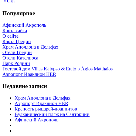
« Окт
Популярное
Афинский Акрополь
Карта сайта
О сайте
Карта Греции
Храм Аполлона в Дельфах
Отели Греции
Отели Кателиоса
Парк Родини
Гостевой дом Villas Kalypso & Erato в Ágios Matthaíos
Аэропорт Ираклион HER
Недавние записи
Храм Аполлона в Дельфах
Аэропорт Ираклион HER
Крепость рыцарей-иоаннитов
Вулканический пляж на Санторини
Афинский Акрополь