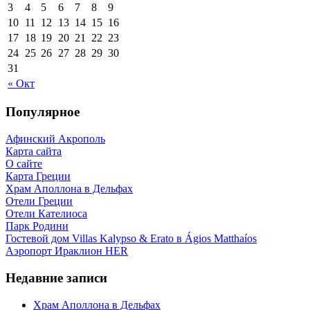
3
4
5
6
7
8
9
10
11
12
13
14
15
16
17
18
19
20
21
22
23
24
25
26
27
28
29
30
31
« Окт
Популярное
Афинский Акрополь
Карта сайта
О сайте
Карта Греции
Храм Аполлона в Дельфах
Отели Греции
Отели Кателиоса
Парк Родини
Гостевой дом Villas Kalypso & Erato в Ágios Matthaíos
Аэропорт Ираклион HER
Недавние записи
Храм Аполлона в Дельфах