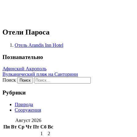
Отели Пароса
Отель Arandis Inn Hotel
Познавательно
Афинский Акрополь
Вулканический пляж на Санторини
Поиск
Рубрики
Природа
Сооружения
Август 2026
Пн
Вт
Ср
Чт
Пт
Сб
Вс
1
2