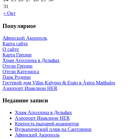
31
« Окт
Популярное
Афинский Акрополь
Карта сайта
О сайте
Карта Греции
Храм Аполлона в Дельфах
Отели Греции
Отели Кателиоса
Парк Родини
Гостевой дом Villas Kalypso & Erato в Ágios Matthaíos
Аэропорт Ираклион HER
Недавние записи
Храм Аполлона в Дельфах
Аэропорт Ираклион HER
Крепость рыцарей-иоаннитов
Вулканический пляж на Санторини
Афинский Акрополь