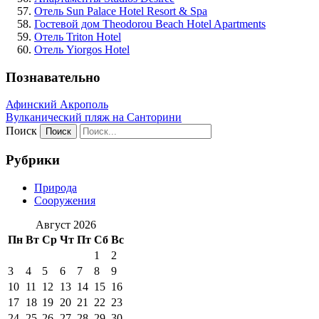
Отель Sun Palace Hotel Resort & Spa
Гостевой дом Theodorou Beach Hotel Apartments
Отель Triton Hotel
Отель Yiorgos Hotel
Познавательно
Афинский Акрополь
Вулканический пляж на Санторини
Поиск
Рубрики
Природа
Сооружения
Август 2026
Пн
Вт
Ср
Чт
Пт
Сб
Вс
1
2
3
4
5
6
7
8
9
10
11
12
13
14
15
16
17
18
19
20
21
22
23
24
25
26
27
28
29
30