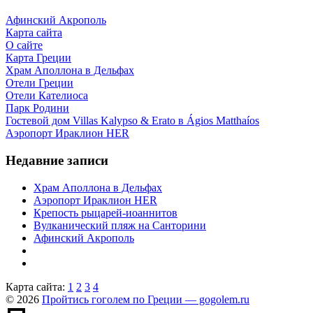
Афинский Акрополь
Карта сайта
О сайте
Карта Греции
Храм Аполлона в Дельфах
Отели Греции
Отели Кателиоса
Парк Родини
Гостевой дом Villas Kalypso & Erato в Ágios Matthaíos
Аэропорт Ираклион HER
Недавние записи
Храм Аполлона в Дельфах
Аэропорт Ираклион HER
Крепость рыцарей-иоаннитов
Вулканический пляж на Санторини
Афинский Акрополь
Карта сайта:
1
2
3
4
© 2026
Пройтись гоголем по Греции — gogolem.ru