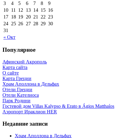
3
4
5
6
7
8
9
10
11
12
13
14
15
16
17
18
19
20
21
22
23
24
25
26
27
28
29
30
31
« Окт
Популярное
Афинский Акрополь
Карта сайта
О сайте
Карта Греции
Храм Аполлона в Дельфах
Отели Греции
Отели Кателиоса
Парк Родини
Гостевой дом Villas Kalypso & Erato в Ágios Matthaíos
Аэропорт Ираклион HER
Недавние записи
Храм Аполлона в Дельфах