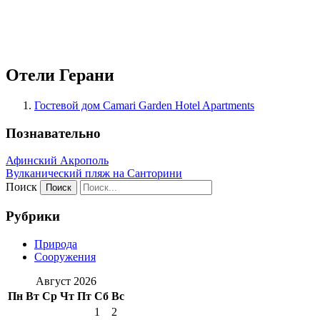
Отели Герани
Гостевой дом Camari Garden Hotel Apartments
Познавательно
Афинский Акрополь
Вулканический пляж на Санторини
Поиск
Рубрики
Природа
Сооружения
Август 2026
Пн
Вт
Ср
Чт
Пт
Сб
Вс
1
2