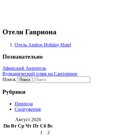
Отели Гавриона
Отель Andros Holiday Hotel
Познавательно
Афинский Акрополь
Вулканический пляж на Санторини
Поиск
Рубрики
Природа
Сооружения
Август 2026
Пн
Вт
Ср
Чт
Пт
Сб
Вс
1
2