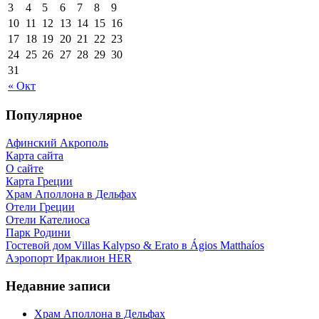
3
4
5
6
7
8
9
10
11
12
13
14
15
16
17
18
19
20
21
22
23
24
25
26
27
28
29
30
31
« Окт
Популярное
Афинский Акрополь
Карта сайта
О сайте
Карта Греции
Храм Аполлона в Дельфах
Отели Греции
Отели Кателиоса
Парк Родини
Гостевой дом Villas Kalypso & Erato в Ágios Matthaíos
Аэропорт Ираклион HER
Недавние записи
Храм Аполлона в Дельфах