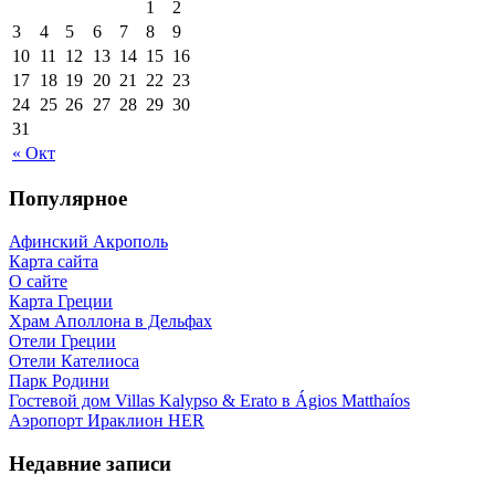
1
2
3
4
5
6
7
8
9
10
11
12
13
14
15
16
17
18
19
20
21
22
23
24
25
26
27
28
29
30
31
« Окт
Популярное
Афинский Акрополь
Карта сайта
О сайте
Карта Греции
Храм Аполлона в Дельфах
Отели Греции
Отели Кателиоса
Парк Родини
Гостевой дом Villas Kalypso & Erato в Ágios Matthaíos
Аэропорт Ираклион HER
Недавние записи