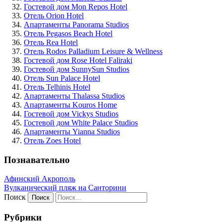
Гостевой дом Mon Repos Hotel
Отель Orion Hotel
Апартаменты Panorama Studios
Отель Pegasos Beach Hotel
Отель Rea Hotel
Отель Rodos Palladium Leisure & Wellness
Гостевой дом Rose Hotel Faliraki
Гостевой дом SunnySun Studios
Отель Sun Palace Hotel
Отель Telhinis Hotel
Апартаменты Thalassa Studios
Апартаменты Kouros Home
Гостевой дом Vickys Studios
Гостевой дом White Palace Studios
Апартаменты Yianna Studios
Отель Zoes Hotel
Познавательно
Афинский Акрополь
Вулканический пляж на Санторини
Поиск
Рубрики