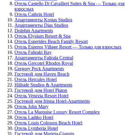
Отель Castello Di Cavallieri Suites & Spa — Только для
взрослых
Отель Cathrin Hotel
Апартаменты Kostas Studios
Апартаменты Dias Studios
Dolphin Apartments
Отель Elysium Resort & Spa
Отель Esperides Beach Family Resort
Отель Esperos Village Resort — Только для взрослых
Отель Faliraki Bay
Апартаменты Falirala Central
Отель Grecotel Rhodos Royal
Gregory Peck Apartments
Гостевой дом Haven Beach
Отель Hercules Hotel
Hillside Studios & Apartments
Гостевой дом Hotel Platon
Отель Venezia Resort Hotel
Гостевой дом Irinna Hotel-Apartments
Отель John Mary
Отель La Marquise Luxury Resort Complex
Отель Ladiko Hotel
Отель Louis Colossos Beach Hotel
Отель Lymberia Hotel
Гостевой дом Marieta-Giannis