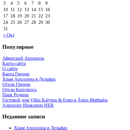
3
4
5
6
7
8
9
10
11
12
13
14
15
16
17
18
19
20
21
22
23
24
25
26
27
28
29
30
31
« Окт
Популярное
Афинский Акрополь
Карта сайта
О сайте
Карта Греции
Храм Аполлона в Дельфах
Отели Греции
Отели Кателиоса
Парк Родини
Гостевой дом Villas Kalypso & Erato в Ágios Matthaíos
Аэропорт Ираклион HER
Недавние записи
Храм Аполлона в Дельфах