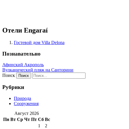
Отели Engaraí
Гостевой дом Villa Delona
Познавательно
Афинский Акрополь
Вулканический пляж на Санторини
Поиск
Рубрики
Природа
Сооружения
Август 2026
Пн
Вт
Ср
Чт
Пт
Сб
Вс
1
2