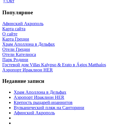
« Окт
Популярное
Афинский Акрополь
Карта сайта
О сайте
Карта Греции
Храм Аполлона в Дельфах
Отели Греции
Отели Кателиоса
Парк Родини
Гостевой дом Villas Kalypso & Erato в Ágios Matthaíos
Аэропорт Ираклион HER
Недавние записи
Храм Аполлона в Дельфах
Аэропорт Ираклион HER
Крепость рыцарей-иоаннитов
Вулканический пляж на Санторини
Афинский Акрополь