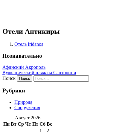
Отели Антикиры
Отель Iridanos
Познавательно
Афинский Акрополь
Вулканический пляж на Санторини
Поиск
Рубрики
Природа
Сооружения
Август 2026
Пн
Вт
Ср
Чт
Пт
Сб
Вс
1
2