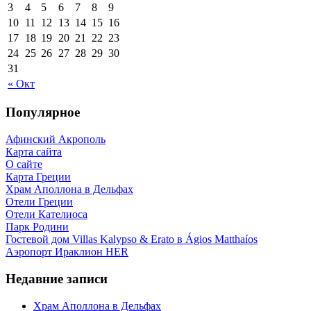
3
4
5
6
7
8
9
10
11
12
13
14
15
16
17
18
19
20
21
22
23
24
25
26
27
28
29
30
31
« Окт
Популярное
Афинский Акрополь
Карта сайта
О сайте
Карта Греции
Храм Аполлона в Дельфах
Отели Греции
Отели Кателиоса
Парк Родини
Гостевой дом Villas Kalypso & Erato в Ágios Matthaíos
Аэропорт Ираклион HER
Недавние записи
Храм Аполлона в Дельфах