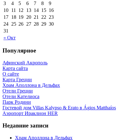
3
4
5
6
7
8
9
10
11
12
13
14
15
16
17
18
19
20
21
22
23
24
25
26
27
28
29
30
31
« Окт
Популярное
Афинский Акрополь
Карта сайта
О сайте
Карта Греции
Храм Аполлона в Дельфах
Отели Греции
Отели Кателиоса
Парк Родини
Гостевой дом Villas Kalypso & Erato в Ágios Matthaíos
Аэропорт Ираклион HER
Недавние записи
Храм Аполлона в Дельфах