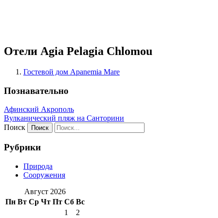
Отели Agia Pelagia Chlomou
Гостевой дом Apanemia Mare
Познавательно
Афинский Акрополь
Вулканический пляж на Санторини
Поиск
Рубрики
Природа
Сооружения
Август 2026
Пн
Вт
Ср
Чт
Пт
Сб
Вс
1
2